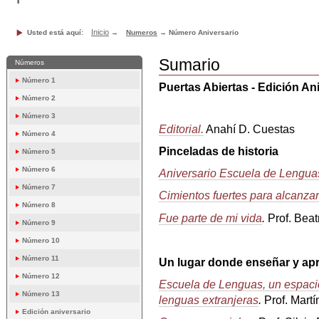
Inicio
Usted está aquí:
→
Numeros
→
Número Aniversario
Sumario
Números
Número 1
Puertas Abiertas - Edición An
Número 2
Número 3
Editorial.
Anahí D. Cuestas
Número 4
Pinceladas de historia
Número 5
Número 6
Aniversario Escuela de Lengua
Número 7
Cimientos fuertes para alcanzar
Número 8
Fue parte de mi vida
.
Prof. Beat
Número 9
Número 10
Número 11
Un lugar donde enseñar y ap
Número 12
Escuela de Lenguas, un espacio
Número 13
lenguas extranjeras
.
Prof. Martí
Edición aniversario