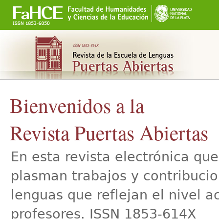
Secciones
Cambiar
a
contenido.
|
Saltar
a
navegación
Bienvenidos a la
Revista Puertas Abiertas
En esta revista electrónica qu
plasman trabajos y contribucio
lenguas que reflejan el nivel 
profesores. ISSN 1853-614X