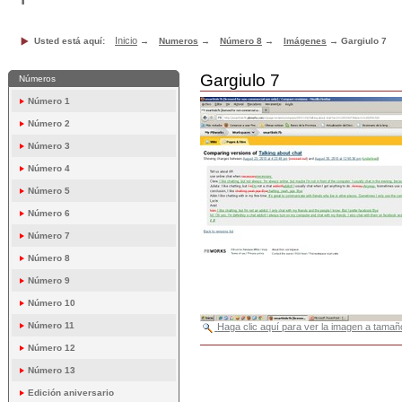
Inicio
Usted está aquí:
→
Numeros
→
Número 8
→
Imágenes
→
Gargiulo 7
Gargiulo 7
Números
Número 1
Número 2
Número 3
Número 4
Número 5
Número 6
Número 7
Número 8
Número 9
Número 10
Número 11
Haga clic aquí para ver la imagen a tam
Número 12
Acciones
de
Número 13
Documento
Edición aniversario