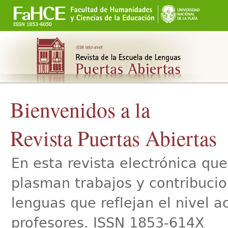
Secciones
Cambiar
a
contenido.
|
Saltar
a
navegación
Bienvenidos a la
Revista Puertas Abiertas
En esta revista electrónica qu
plasman trabajos y contribucio
lenguas que reflejan el nivel 
profesores. ISSN 1853-614X