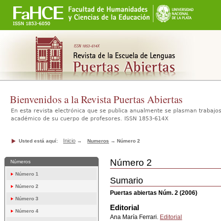
Secciones
Cambiar
a
contenido.
|
Saltar
a
navegación
Bienvenidos a la Revista Puertas Abiertas
En esta revista electrónica que se publica anualmente se plasman trabajos 
académico de su cuerpo de profesores. ISSN 1853-614X
Inicio
Usted está aquí:
→
Numeros
→
Número 2
Número 2
Números
Número 1
Sumario
Número 2
Puertas abiertas Núm. 2 (2006)
Número 3
Editorial
Número 4
Ana María Ferrari.
Editorial