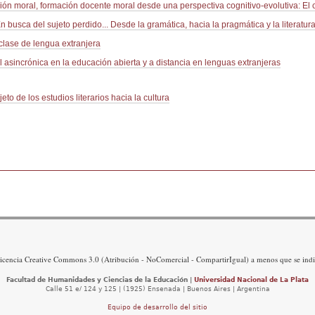
ión moral, formación docente moral desde una perspectiva cognitivo-evolutiva: El
busca del sujeto perdido... Desde la gramática, hacia la pragmática y la literatur
 clase de lengua extranjera
 asincrónica en la educación abierta y a distancia en lenguas extranjeras
eto de los estudios literarios hacia la cultura
icencia Creative Commons 3.0 (Atribución - NoComercial - CompartirIgual) a menos que se indi
Facultad de Humanidades y Ciencias de la Educación |
Universidad Nacional de La Plata
Calle 51 e/ 124 y 125 | (1925) Ensenada | Buenos Aires | Argentina
Equipo de desarrollo del sitio