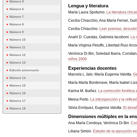
Número 5
Lengua y literatura
Número 6
María Laura Spoturno.
La literatura chic
Número 7
Cecilia Chiacchio, Ana María Ferrari, Guil
Número 8
Cecilia Chiacchio.
Leer poemas, descubri
Número 9
Anahí D. Cuestas, Gabriela Iacoboni.
La 
Número 10
María Virginia Peluffo, Libertad Ruiz Arco
Número 11
Verónica Di Bin, Soledad Ibarra, Consta
Número 12
niños 2006
Número 13
Experiencias docentes
Edición aniversario
Marcela L Jalo, María Eugenia Valotta.
Ge
Número 14
María Marta Bordenave, María Isabel Liza
Número 15
Karina M. Ibañez.
La corrección fonética 
Número 16
Meina Porto.
La introspección y la reflex
Número 17
Silvia Enríquez, Eugenia Valotta.
El desaf
Número 18
Dimensiones múltiples en la en
Ana María Cendoya, Verónica Di Bin.
Con
Liliana Simón.
Estudio de la ejecución exp