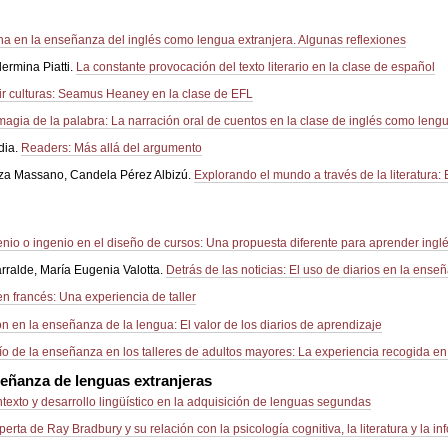
ana en la enseñanza del inglés como lengua extranjera. Algunas reflexiones
lermina Piatti.
La constante provocación del texto literario en la clase de español
r culturas: Seamus Heaney en la clase de EFL
magia de la palabra: La narración oral de cuentos en la clase de inglés como lengu
dia.
Readers: Más allá del argumento
nza Massano, Candela Pérez Albizú.
Explorando el mundo a través de la literatura: E
nio o ingenio en el diseño de cursos: Una propuesta diferente para aprender ingl
rralde, María Eugenia Valotta.
Detrás de las noticias: El uso de diarios en la ense
en francés: Una experiencia de taller
ión en la enseñanza de la lengua: El valor de los diarios de aprendizaje
ío de la enseñanza en los talleres de adultos mayores: La experiencia recogida en
señanza de lenguas extranjeras
texto y desarrollo lingüístico en la adquisición de lenguas segundas
erta de Ray Bradbury y su relación con la psicología cognitiva, la literatura y la i