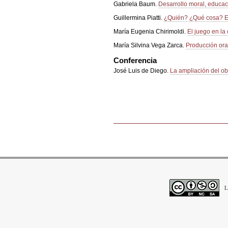
Gabriela Baum.
Desarrollo moral, educac
Guillermina Piatti.
¿Quién? ¿Qué cosa? En 
María Eugenia Chirimoldi.
El juego en la
María Silvina Vega Zarca.
Producción oral
Conferencia
José Luis de Diego.
La ampliación del obj
Acciones
de
Documento
L