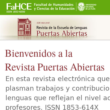
Secciones
Cambiar
a
contenido.
|
Saltar
a
navegación
Bienvenidos a la
Revista Puertas Abiertas
En esta revista electrónica qu
plasman trabajos y contribucio
lenguas que reflejan el nivel 
profesores. ISSN 1853-614X