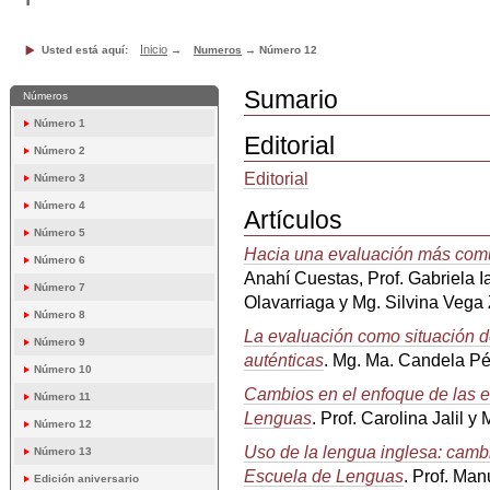
Inicio
Usted está aquí:
→
Numeros
→
Número 12
Sumario
Números
Número 1
Editorial
Número 2
Editorial
Número 3
Número 4
Artículos
Número 5
Hacia una evaluación más com
Número 6
Anahí Cuestas, Prof. Gabriela I
Número 7
Olavarriaga y Mg. Silvina Vega 
Número 8
La evaluación como situación d
Número 9
auténticas
. Mg. Ma. Candela Pé
Número 10
Cambios en el enfoque de las e
Número 11
Lenguas
. Prof. Carolina Jalil
Número 12
Uso de la lengua inglesa: camb
Número 13
Escuela de Lenguas
. Prof. Man
Edición aniversario